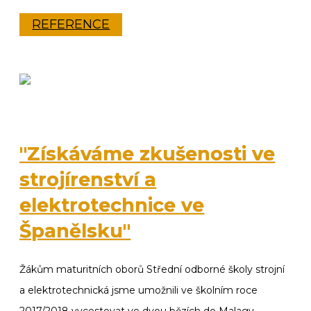
REFERENCE
"Získáváme zkušenosti ve
strojírenství a
elektrotechnice ve
Španělsku"
Žákům maturitních oborů
Střední odborné školy strojní
a elektrotechnická
jsme umožnili ve školním roce
2017/2018 vycestovat ve dvou bězích do Malagy.